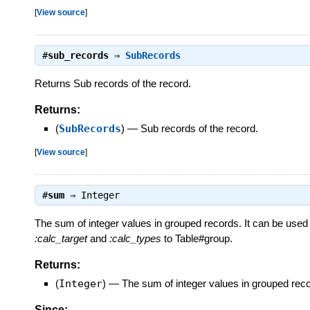
[
View source
]
#
sub_records
⇒
SubRecords
Returns Sub records of the record.
Returns:
(
SubRecords
)
—
Sub records of the record.
[
View source
]
#
sum
⇒
Integer
The sum of integer values in grouped records. It can be used
:calc_target
and
:calc_types
to Table#group.
Returns:
(
Integer
)
—
The sum of integer values in grouped rec
Since: