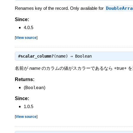
Renames key of the record. Only available for
DoubleArra
Since:
4.0.5
[
View source
]
#
scalar_column?
(name) ⇒
Boolean
名前が
name
のカラムの値がスカラーであるなら +true+ 
Returns:
(
Boolean
)
Since:
1.0.5
[
View source
]