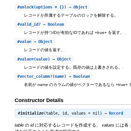
#
unlock
(options = {}) ⇒ Object
レコードが所属するテーブルのロックを解除する。.
#
valid_id?
⇒ Boolean
レコードが持つIDが有効なIDであれば +true+ を返す。.
#
value
⇒ Object
レコードの値を返す。.
#
value=
(value) ⇒ Object
レコードの値を設定する。既存の値は上書きされる。.
#
vector_column?
(name) ⇒ Boolean
名前が
name
のカラムの値がベクターであるなら +true+ 
Constructor Details
#
initialize
(table, id, values = nil) ⇒
Record
table
の
id
に対応するレコードを作成する。
values
には各