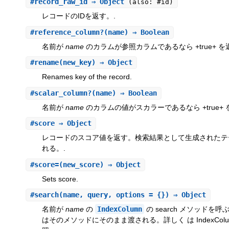
#
record_raw_id
⇒ Object
(also: #id)
レコードのIDを返す。.
#
reference_column?
(name) ⇒ Boolean
名前が
name
のカラムが参照カラムであるなら +true+ を
#
rename
(new_key) ⇒ Object
Renames key of the record.
#
scalar_column?
(name) ⇒ Boolean
名前が
name
のカラムの値がスカラーであるなら +true+ 
#
score
⇒ Object
レコードのスコア値を返す。検索結果として生成されたテ
れる。.
#
score=
(new_score) ⇒ Object
Sets score.
#
search
(name, query, options = {}) ⇒ Object
名前が
name
の
IndexColumn
の search メソッドを呼
はそのメソッドにそのまま渡される。詳しく は IndexColumn