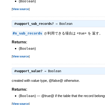
(
Boolean
)
[
View source
]
#
support_sub_records?
⇒
Boolean
#n_sub_records
が利用できる場合は +true+ を 返す。
Returns:
(
Boolean
)
[
View source
]
#
support_value?
⇒
Boolean
created with value type, @false@ otherwise.
Returns:
(
Boolean
)
—
@true@ if the table that the record belongs
[
View source
]