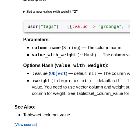
Set a new value with weight “2”
user
[
"
tags
"
]
=
[
{
:value
=>
"
groonga
"
,
:
Parameters:
column_name
(
String
)
—
The column name.
value_with_weight
(
::Hash
)
—
The column va
value_with_weight
Options Hash (
):
:value
(
Object
)
— default:
nil
—
The column va
:weight
(
Integer or nil
)
— default:
nil
—
T
value. You need to use vector column and weight s
column for weight. See Table#set_column_value for 
See Also:
Table#set_column_value
[
View source
]