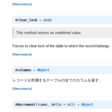
[
View source
]
#
clear_lock
⇒
void
This method returns an undefined value.
Forces to clear lock of the table to which the record belongs.
[
View source
]
#
columns
⇒
Object
レコードが所属するテーブルの全てのカラムを返す。
[
View source
]
#
decrement!
(name, delta = nil) ⇒
Object