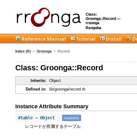
Class:
Groonga::Record —
rroonga
Ranguba
Reference Manual
Tutorial
Install
D
»
»
Index (R)
Groonga
Record
Class: Groonga::Record
Inherits:
Object
Defined in:
lib/groonga/record.rb
Instance Attribute Summary
#
table
⇒ Object
readonly
レコードが所属するテーブル.