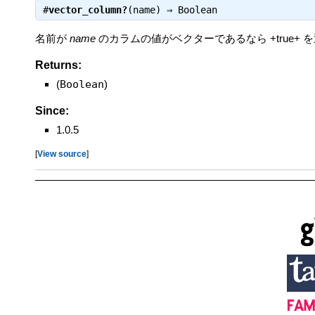
#
vector_column?
(name) ⇒
Boolean
名前が
name
のカラムの値がベクターであるなら +true+ 
Returns:
(
Boolean
)
Since:
1.0.5
[
View source
]