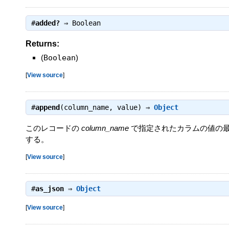
#
added?
⇒
Boolean
Returns:
(
Boolean
)
[
View source
]
#
append
(column_name, value) ⇒
Object
このレコードの
column_name
で指定されたカラムの値の
する。
[
View source
]
#
as_json
⇒
Object
[
View source
]