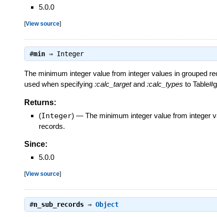
5.0.0
[
View source
]
#
min
⇒
Integer
The minimum integer value from integer values in grouped rec
used when specifying
:calc_target
and
:calc_types
to Table#g
Returns:
(
Integer
)
—
The minimum integer value from integer v
records.
Since:
5.0.0
[
View source
]
#
n_sub_records
⇒
Object