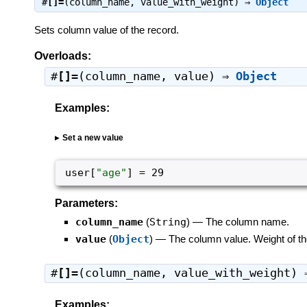
#
[]=
(column_name, value_with_weight) ⇒
Object
Sets column value of the record.
Overloads:
#
[]=
(column_name, value) ⇒
Object
Examples:
Set a new value
user
[
"
age
"
]
=
29
Parameters:
column_name
(
String
)
—
The column name.
value
(
Object
)
—
The column value. Weight of the
#
[]=
(column_name, value_with_weight)
Examples: