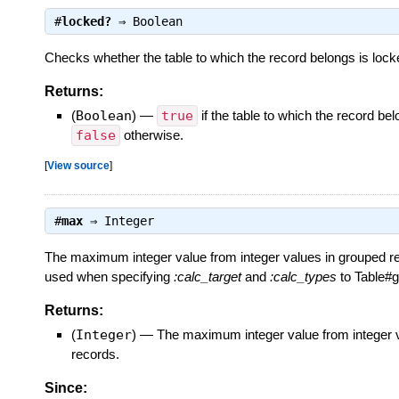
#
locked?
⇒
Boolean
Checks whether the table to which the record belongs is locke
Returns:
(
Boolean
)
—
true
if the table to which the record bel
false
otherwise.
[
View source
]
#
max
⇒
Integer
The maximum integer value from integer values in grouped re
used when specifying
:calc_target
and
:calc_types
to Table#g
Returns:
(
Integer
)
—
The maximum integer value from integer 
records.
Since: