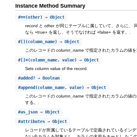
Instance Method Summary
#
==
(other) ⇒ Object
record
と
other
が同じテーブルに属していて、さらに、 同
なら +true+ を返し、そうでなければ +false+ を返す。.
#
[]
(column_name) ⇒ Object
このレコードの
column_name
で指定されたカラムの値を
#
[]=
(column_name, value) ⇒ Object
Sets column value of the record.
#
added?
⇒ Boolean
#
append
(column_name, value) ⇒ Object
このレコードの
column_name
で指定されたカラムの値
する。.
#
as_json
⇒ Object
#
attributes
⇒ Object
レコードが所属しているテーブルで定義されているインデ
ない全カラムを対象とし、カラムの名前をキーとし たこ