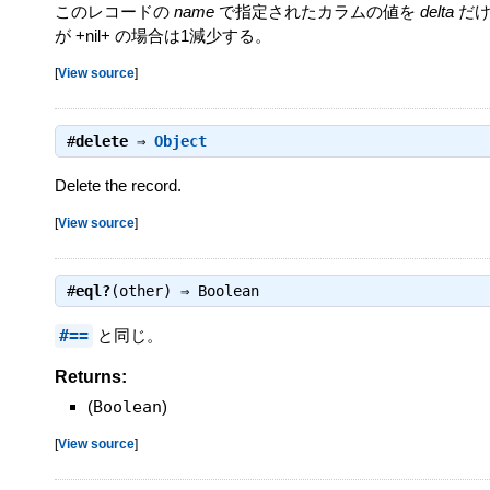
このレコードの
name
で指定されたカラムの値を
delta
だけ
が +nil+ の場合は1減少する。
[
View source
]
#
delete
⇒
Object
Delete the record.
[
View source
]
#
eql?
(other) ⇒
Boolean
#==
と同じ。
Returns:
(
Boolean
)
[
View source
]