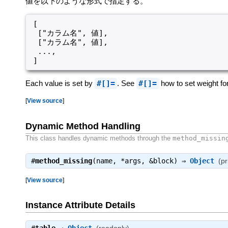
値を以下のような形式で指定する。
[

 ["カラム名", 値],

 ["カラム名", 値],

 ...,

Each value is set by
#[]=
. See
#[]=
how to set weight for
[
View source
]
Dynamic Method Handling
This class handles dynamic methods through the
method_missin
#
method_missing
(name, *args, &block) ⇒
Object
(pr
[
View source
]
Instance Attribute Details
#
table
⇒
Object
(readonly)