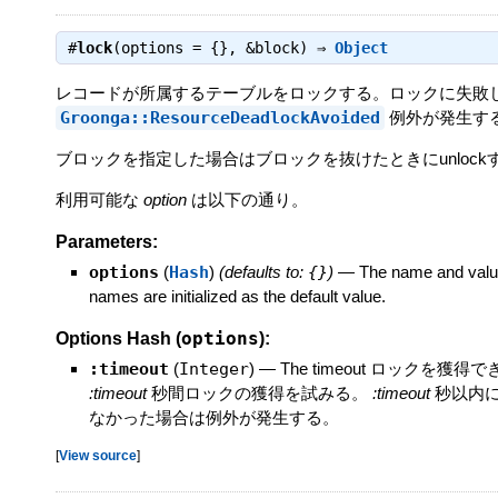
#
lock
(options = {}, &block) ⇒
Object
レコードが所属するテーブルをロックする。ロックに失敗し
Groonga::ResourceDeadlockAvoided
例外が発生す
ブロックを指定した場合はブロックを抜けたときにunlock
利用可能な
option
は以下の通り。
Parameters:
options
(
Hash
)
(defaults to:
{}
)
—
The name and value
names are initialized as the default value.
options
Options Hash (
):
:timeout
(
Integer
)
—
The timeout ロックを獲
:timeout
秒間ロックの獲得を試みる。
:timeout
秒以内
なかった場合は例外が発生する。
[
View source
]