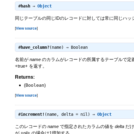
#
hash
⇒
Object
同じテーブルの同じIDのレコードに対しては常に同じハッ
[
View source
]
#
have_column?
(name) ⇒
Boolean
名前が
name
のカラムがレコードの所属するテーブルで定義
+true+ を返す。
Returns:
(
Boolean
)
[
View source
]
#
increment!
(name, delta = nil) ⇒
Object
このレコードの
name
で指定されたカラムの値を
delta
だけ
が +nil+ の場合は1増加する。