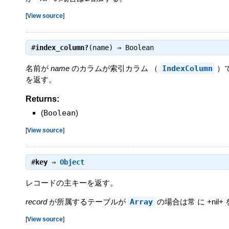
[
View source
]
#
index_column?
(name) ⇒
Boolean
名前が
name
のカラムが索引カラム （
IndexColumn
）で
を返す。
Returns:
(
Boolean
)
[
View source
]
#
key
⇒
Object
レコードの主キーを返す。
record
が所属するテーブルが
Array
の場合は常 に +nil+
[
View source
]