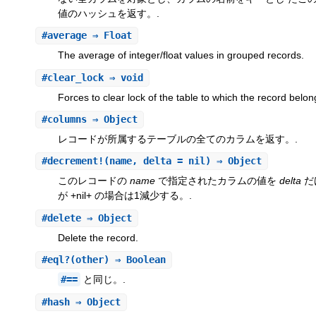
値のハッシュを返す。.
#
average
⇒ Float
The average of integer/float values in grouped records.
#
clear_lock
⇒ void
Forces to clear lock of the table to which the record belon
#
columns
⇒ Object
レコードが所属するテーブルの全てのカラムを返す。.
#
decrement!
(name, delta = nil) ⇒ Object
このレコードの
name
で指定されたカラムの値を
delta
だ
が +nil+ の場合は1減少する。.
#
delete
⇒ Object
Delete the record.
#
eql?
(other) ⇒ Boolean
#==
と同じ。.
#
hash
⇒ Object