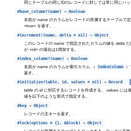
同じテーブルの同じIDのレコードに対しては常に同じハッシ
#
have_column?
(name) ⇒ Boolean
名前が
name
のカラムがレコードの所属するテーブルで定
+true+ を返す。.
#
increment!
(name, delta = nil) ⇒ Object
このレコードの
name
で指定されたカラムの値を
delta
だ
が +nil+ の場合は1増加する。.
#
index_column?
(name) ⇒ Boolean
名前が
name
のカラムが索引カラム （
IndexColumn
）で
返す。.
#
initialize
(table, id, values = nil) ⇒ Record
table
の
id
に対応するレコードを作成する。
values
には各
値を以下のような形式で指定する。.
#
key
⇒ Object
レコードの主キーを返す。.
#
lock
(options = {}, &block) ⇒ Object