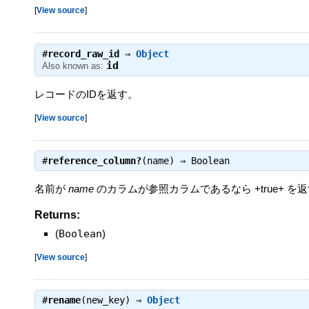
[
View source
]
#
record_raw_id
⇒
Object
id
Also known as:
レコードのIDを返す。
[
View source
]
#
reference_column?
(name) ⇒
Boolean
名前が
name
のカラムが参照カラムであるなら +true+ を
Returns:
(
Boolean
)
[
View source
]
#
rename
(new_key) ⇒
Object