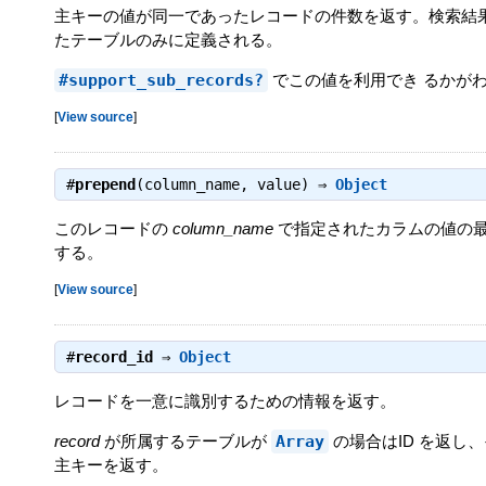
主キーの値が同一であったレコードの件数を返す。検索結果
たテーブルのみに定義される。
#support_sub_records?
でこの値を利用でき るかが
[
View source
]
#
prepend
(column_name, value) ⇒
Object
このレコードの
column_name
で指定されたカラムの値の
する。
[
View source
]
#
record_id
⇒
Object
レコードを一意に識別するための情報を返す。
record
が所属するテーブルが
Array
の場合はID を返し
主キーを返す。