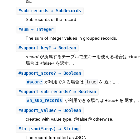
照。.
#
sub_records
⇒ SubRecords
Sub records of the record.
#
sum
⇒ Integer
The sum of integer values in grouped records.
#
support_key?
⇒ Boolean
record
が所属するテーブルで主キーを使える場合は +true
場合は +false+ を返す。.
#
support_score?
⇒ Boolean
#score
が利用できる場合は
true
を 返す。.
#
support_sub_records?
⇒ Boolean
#n_sub_records
が利用できる場合は +true+ を 返す。.
#
support_value?
⇒ Boolean
created with value type, @false@ otherwise.
#
to_json
(*args) ⇒ String
The record formatted as JSON.